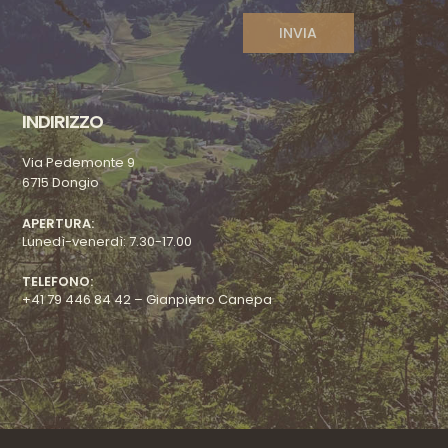
INDIRIZZO
Via Pedemonte 9
6715 Dongio
APERTURA:
Lunedì-venerdì: 7.30-17.00
TELEFONO:
+41 79 446 84 42 – Gianpietro Canepa