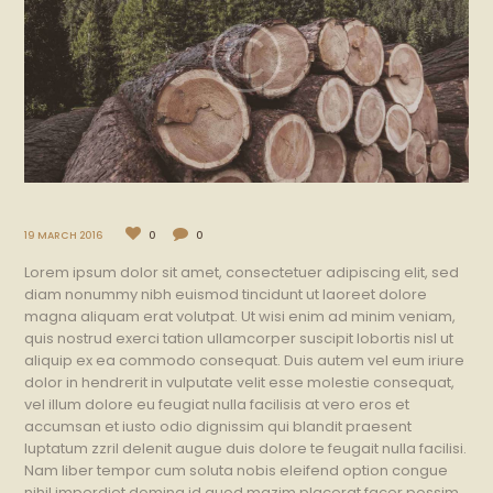
19 MARCH 2016
0
0
Lorem ipsum dolor sit amet, consectetuer adipiscing elit, sed
diam nonummy nibh euismod tincidunt ut laoreet dolore
magna aliquam erat volutpat. Ut wisi enim ad minim veniam,
quis nostrud exerci tation ullamcorper suscipit lobortis nisl ut
aliquip ex ea commodo consequat. Duis autem vel eum iriure
dolor in hendrerit in vulputate velit esse molestie consequat,
vel illum dolore eu feugiat nulla facilisis at vero eros et
accumsan et iusto odio dignissim qui blandit praesent
luptatum zzril delenit augue duis dolore te feugait nulla facilisi.
Nam liber tempor cum soluta nobis eleifend option congue
nihil imperdiet doming id quod mazim placerat facer possim