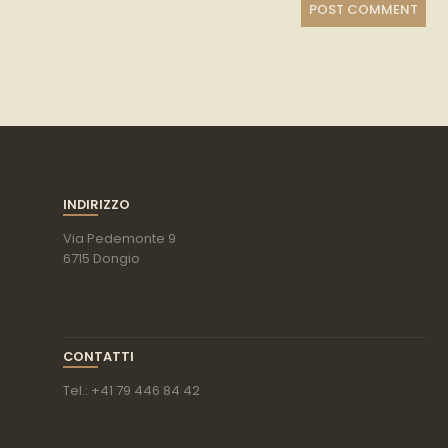
INDIRIZZO
Via Pedemonte 9
6715 Dongio
CONTATTI
Tel.: +41 79 446 84 42